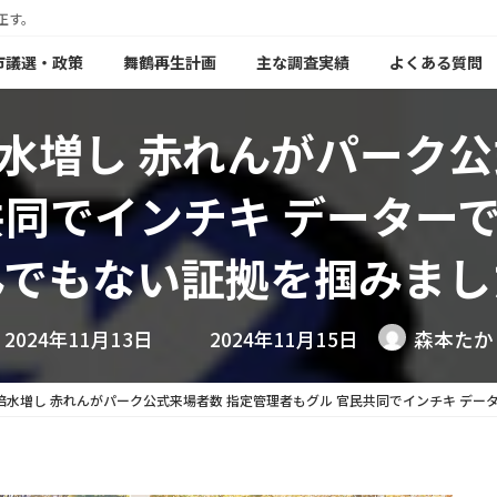
正す。
年市議選・政策
舞鶴再生計画
主な調査実績
よくある質問
水増し 赤れんがパーク公
共同でインチキ データー
んでもない証拠を掴みまし
最
2024年11月13日
2024年11月15日
森本たか
終
更
新
倍水増し 赤れんがパーク公式来場者数 指定管理者もグル 官民共同でインチキ デ
日
時
: