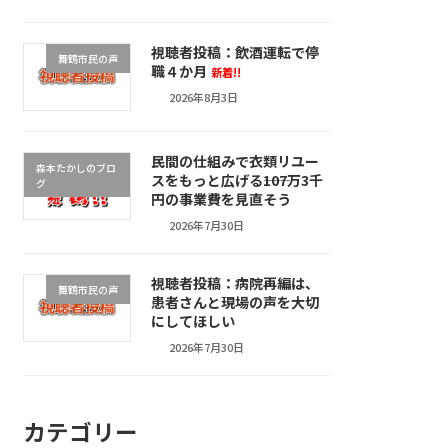
視聴者投稿：飲酒運転で停
舞鶴市民の声
職４か月
新着!!
2026年8月3日
民間の仕組みで衣類リユー
森本たかしのブロ
スをもっと広げる――107万3千
グ
円の事業費を見直そう
2026年7月30日
視聴者投稿：病院再編は、
舞鶴市民の声
患者さんと現場の声を大切
にしてほしい
2026年7月30日
カテゴリー