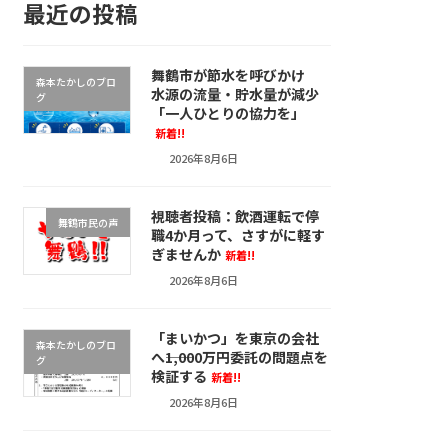
最近の投稿
舞鶴市が節水を呼びかけ
森本たかしのブロ
水源の流量・貯水量が減少
グ
「一人ひとりの協力を」
新着!!
2026年8月6日
視聴者投稿：飲酒運転で停
舞鶴市民の声
職4か月って、さすがに軽す
ぎませんか
新着!!
2026年8月6日
「まいかつ」を東京の会社
森本たかしのブロ
へ――1,000万円委託の問題点を
グ
検証する
新着!!
2026年8月6日