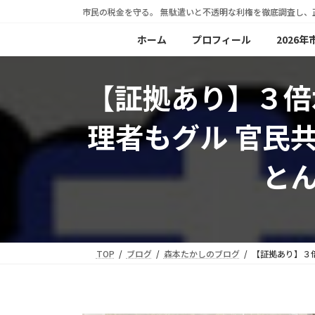
コ
ナ
市民の税金を守る。 無駄遣いと不透明な利権を徹底調査し、
ン
ビ
ホーム
プロフィール
2026
テ
ゲ
ン
ー
【証拠あり】３倍
ツ
シ
へ
ョ
理者もグル 官民
ス
ン
キ
に
と
ッ
移
プ
動
TOP
ブログ
森本たかしのブログ
【証拠あり】３