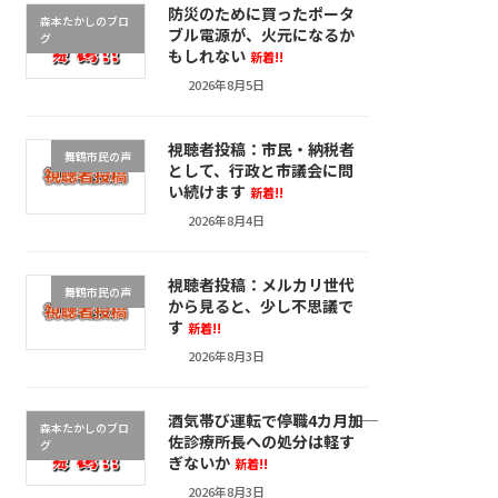
防災のために買ったポータ
森本たかしのブロ
ブル電源が、火元になるか
グ
もしれない
新着!!
2026年8月5日
視聴者投稿：市民・納税者
舞鶴市民の声
として、行政と市議会に問
い続けます
新着!!
2026年8月4日
視聴者投稿：メルカリ世代
舞鶴市民の声
から見ると、少し不思議で
す
新着!!
2026年8月3日
酒気帯び運転で停職4カ月――加
森本たかしのブロ
佐診療所長への処分は軽す
グ
ぎないか
新着!!
2026年8月3日