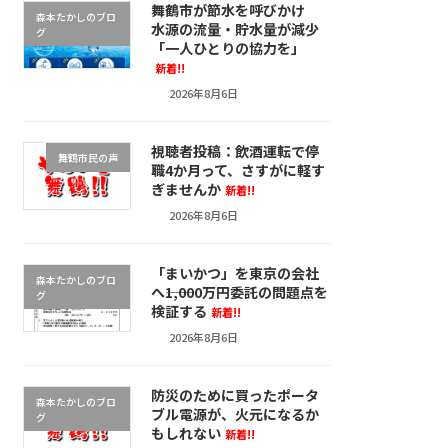
舞鶴市が節水を呼びかけ
森本たかしのブロ
水源の流量・貯水量が減少
グ
「一人ひとりの協力を」
新着!!
2026年8月6日
視聴者投稿：飲酒運転で停
舞鶴市民の声
職4か月って、さすがに軽す
ぎませんか
新着!!
2026年8月6日
「まいかつ」を東京の会社
森本たかしのブロ
へ――1,000万円委託の問題点を
グ
検証する
新着!!
2026年8月6日
防災のために買ったポータ
森本たかしのブロ
ブル電源が、火元になるか
グ
もしれない
新着!!