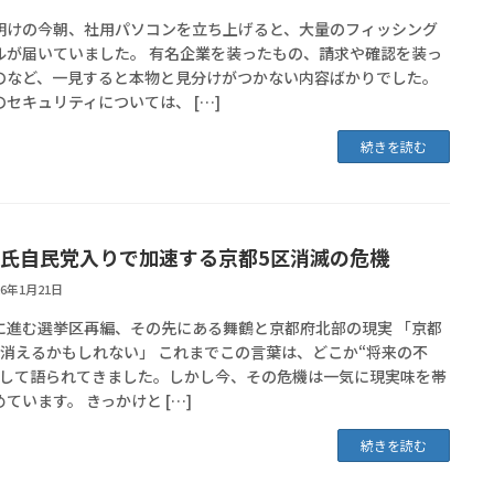
明けの今朝、社用パソコンを立ち上げると、大量のフィッシング
ルが届いていました。 有名企業を装ったもの、請求や確認を装っ
のなど、一見すると本物と見分けがつかない内容ばかりでした。
のセキュリティについては、 […]
続きを読む
氏自民党入りで加速する京都5区消滅の危機
26年1月21日
に進む選挙区再編、その先にある舞鶴と京都府北部の現実 「京都
が消えるかもしれない」 これまでこの言葉は、どこか“将来の不
として語られてきました。しかし今、その危機は一気に現実味を帯
ています。 きっかけと […]
続きを読む