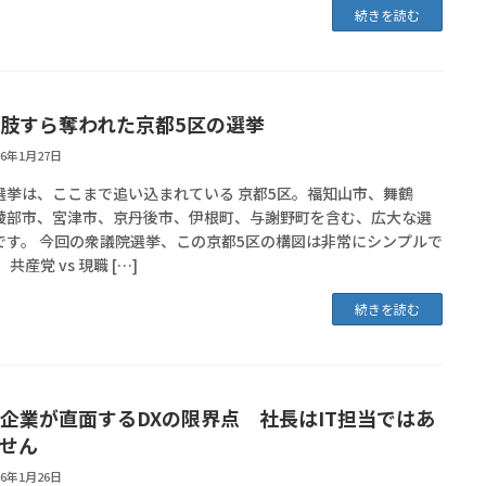
続きを読む
肢すら奪われた京都5区の選挙
26年1月27日
地方選挙は、ここまで追い込まれている 京都5区。福知山市、舞鶴
綾部市、宮津市、京丹後市、伊根町、与謝野町を含む、広大な選
です。 今回の衆議院選挙、この京都5区の構図は非常にシンプルで
 共産党 vs 現職 […]
続きを読む
企業が直面するDXの限界点 社長はIT担当ではあ
せん
26年1月26日