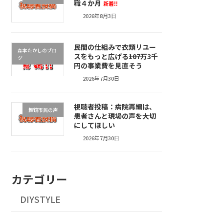
職４か月
新着!!
2026年8月3日
民間の仕組みで衣類リユー
森本たかしのブロ
スをもっと広げる――107万3千
グ
円の事業費を見直そう
2026年7月30日
視聴者投稿：病院再編は、
舞鶴市民の声
患者さんと現場の声を大切
にしてほしい
2026年7月30日
カテゴリー
DIYSTYLE