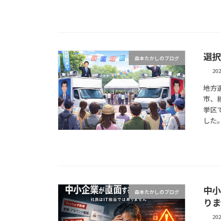
選択
森本たかしのブログ
20
――
市、
挙区
した。
中小
森本たかしのブログ
りま
20