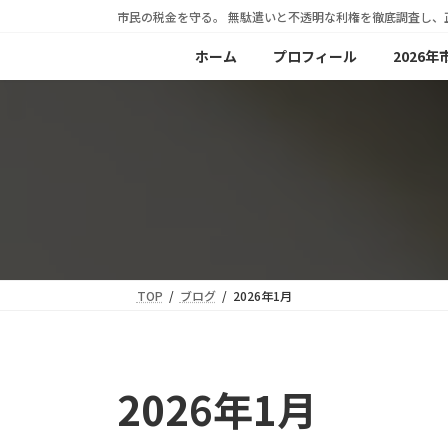
コ
ナ
市民の税金を守る。 無駄遣いと不透明な利権を徹底調査し、
ン
ビ
ホーム
プロフィール
2026
テ
ゲ
ン
ー
ツ
シ
へ
ョ
ス
ン
キ
に
ッ
移
プ
動
TOP
ブログ
2026年1月
2026年1月