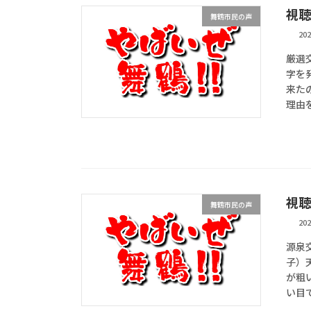
視聴
舞鶴市民の声
20
厳選交
字を
来た
理由を
視聴
舞鶴市民の声
20
源泉
子）
が粗
い目