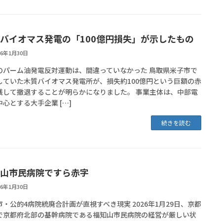
バイオマス発電の「100億円損失」が示したもの
26年1月30日
舞鶴のパーム油発電反対運動は、間違っていなかった 鳥取県米子市で
していた木質バイオマス発電所が、損失約100億円という巨額の赤
残して撤退することが明らかになりました。 事業主体は、中部電
心とする大手企業 […]
続きを読む
山市民病院ですら赤字
26年1月30日
市・公的4病院統廃合計画が直視すべき現実 2026年1月29日、京都
で京都府北部の基幹病院である福知山市民病院の経営が厳しい状