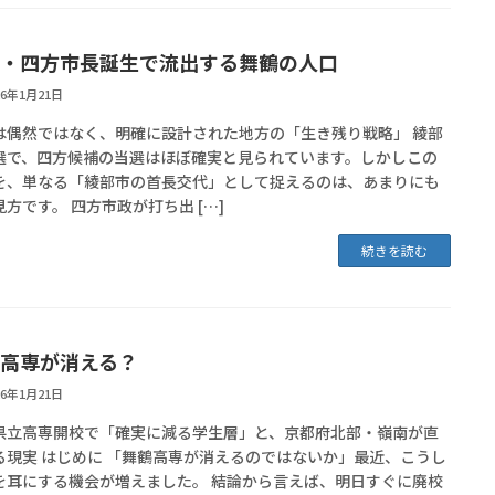
・四方市長誕生で流出する舞鶴の人口
26年1月21日
は偶然ではなく、明確に設計された地方の「生き残り戦略」 綾部
選で、四方候補の当選はほぼ確実と見られています。しかしこの
を、単なる「綾部市の首長交代」として捉えるのは、あまりにも
方です。 四方市政が打ち出 […]
続きを読む
高専が消える？
26年1月21日
滋賀県立高専開校で「確実に減る学生層」と、京都府北部・嶺南が直
る現実 はじめに 「舞鶴高専が消えるのではないか」最近、こうし
を耳にする機会が増えました。 結論から言えば、明日すぐに廃校