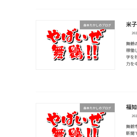
米子
森本たかしのブログ
20
――
稼働
字を
力を中
福知
森本たかしのブログ
20
舞鶴
新聞