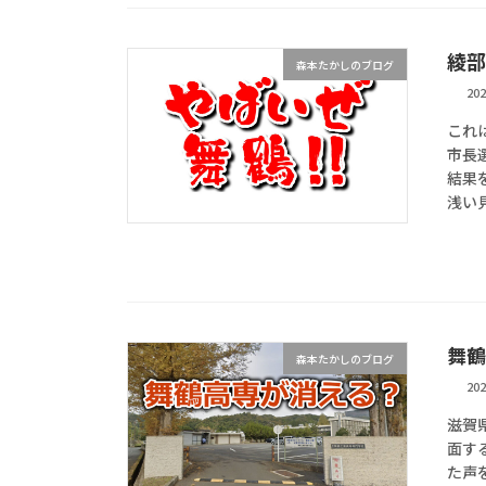
綾部
森本たかしのブログ
20
これ
市長
結果
浅い見
舞鶴
森本たかしのブログ
20
――
面す
た声