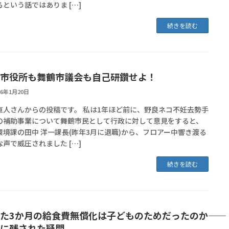
るという話ではありま […]
続きを読む
市役所も舞鶴市議会も自己研鑽せよ！
26年1月20日
直人さんからの投稿です。 私は1年ほど前に、野良ネコ不妊去勢手
の補助事業について舞鶴市民として行政に対して意見をすると、
環境課の田中 洋一課長(昨年3月に退職)から、フロアー中響き渡る
な声で威圧されました […]
続きを読む
た3か月の給食費無償化は子どものためだったのか――
に残された疑問