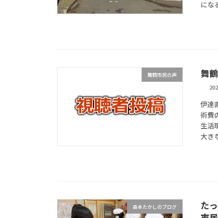
にな
舞鶴
舞鶴市民の声
20
伊達
術費
生活
大き
たっ
森本たかしのブログ
市民