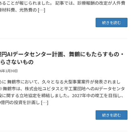
あることが報じられました。 記事では、診療報酬の改定が人件費
材料費、光熱費の […]
続きを読む
億円AIデータセンター計画、舞鶴にもたらすもの・
らさないもの
26年1月30日
めに 舞鶴市において、久々となる大型事業案件が発表されまし
 ※舞鶴市は、株式会社ユビタスと平工業団地へのAIデータセンタ
設に関する立地協定を締結しました。2027年中の竣工を目指し、
0億円の投資を計画し […]
続きを読む