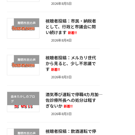
2026年8月5日
視聴者投稿：市民・納税者
舞鶴市民の声
として、行政と市議会に問
い続けます
新着!!
2026年8月4日
視聴者投稿：メルカリ世代
舞鶴市民の声
から見ると、少し不思議で
す
新着!!
2026年8月3日
酒気帯び運転で停職4カ月――加
森本たかしのブロ
佐診療所長への処分は軽す
グ
ぎないか
新着!!
2026年8月3日
視聴者投稿：飲酒運転で停
舞鶴市民の声