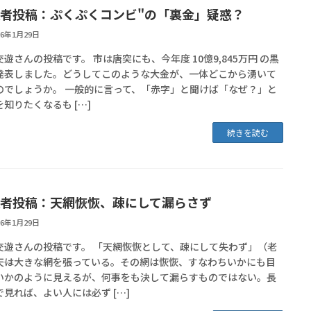
者投稿：ぷくぷくコンビ"の「裏金」疑惑？
26年1月29日
遊さんの投稿です。 市は唐突にも、今年度 10億9,845万円 の黒
発表しました。どうしてこのような大金が、一体どこから湧いて
のでしょうか。 一般的に言って、「赤字」と聞けば「なぜ？」と
知りたくなるも […]
続きを読む
者投稿：天網恢恢、疎にして漏らさず
26年1月29日
交遊さんの投稿です。 「天網恢恢として、疎にして失わず」（老
――天は大きな網を張っている。その網は恢恢、すなわちいかにも目
いかのように見えるが、何事をも決して漏らすものではない。長
で見れば、よい人には必ず […]