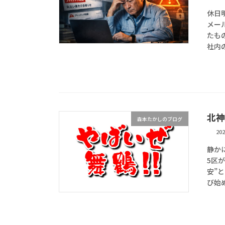
休日
メー
たも
社内
北神
森本たかしのブログ
20
静か
5区
安”
び始め