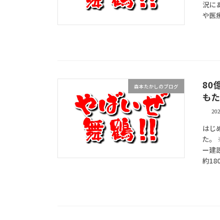
況に
や医療
80
森本たかしのブログ
もた
20
はじ
た。
ー建
約18