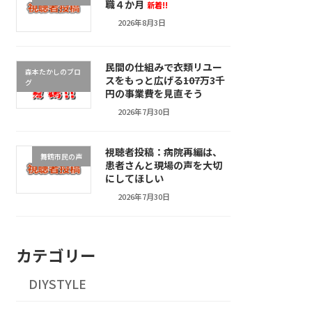
職４か月
新着!!
2026年8月3日
民間の仕組みで衣類リユー
森本たかしのブロ
スをもっと広げる――107万3千
グ
円の事業費を見直そう
2026年7月30日
視聴者投稿：病院再編は、
舞鶴市民の声
患者さんと現場の声を大切
にしてほしい
2026年7月30日
カテゴリー
DIYSTYLE