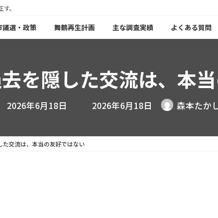
正す。
年市議選・政策
舞鶴再生計画
主な調査実績
よくある質問
過去を隠した交流は、本当
最
2026年6月18日
2026年6月18日
森本たか
終
更
新
日
時
した交流は、本当の友好ではない
: