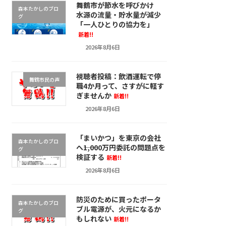
舞鶴市が節水を呼びかけ
森本たかしのブロ
水源の流量・貯水量が減少
グ
「一人ひとりの協力を」
新着!!
2026年8月6日
視聴者投稿：飲酒運転で停
舞鶴市民の声
職4か月って、さすがに軽す
ぎませんか
新着!!
2026年8月6日
「まいかつ」を東京の会社
森本たかしのブロ
へ――1,000万円委託の問題点を
グ
検証する
新着!!
2026年8月6日
防災のために買ったポータ
森本たかしのブロ
ブル電源が、火元になるか
グ
もしれない
新着!!