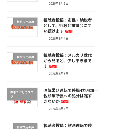
2026年8月5日
視聴者投稿：市民・納税者
舞鶴市民の声
として、行政と市議会に問
い続けます
新着!!
2026年8月4日
視聴者投稿：メルカリ世代
舞鶴市民の声
から見ると、少し不思議で
す
新着!!
2026年8月3日
酒気帯び運転で停職4カ月――加
森本たかしのブロ
佐診療所長への処分は軽す
グ
ぎないか
新着!!
2026年8月3日
視聴者投稿：飲酒運転で停
舞鶴市民の声