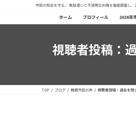
コ
ナ
市民の税金を守る。 無駄遣いと不透明な利権を徹底調査し、
ン
ビ
ホーム
プロフィール
2026
テ
ゲ
ン
ー
ツ
シ
視聴者投稿：
へ
ョ
ス
ン
キ
に
ッ
移
プ
動
TOP
ブログ
舞鶴市民の声
視聴者投稿：過去を隠