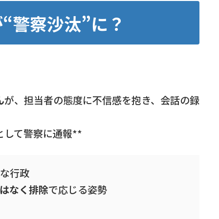
が“警察沙汰”に？
ん
が、担当者の態度に不信感を抱き、会話の録
として警察に通報**
常な行政
はなく排除
で応じる姿勢