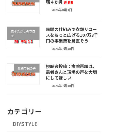
職４か月
新着!!
2026年8月3日
民間の仕組みで衣類リユー
森本たかしのブロ
スをもっと広げる――107万3千
グ
円の事業費を見直そう
2026年7月30日
視聴者投稿：病院再編は、
舞鶴市民の声
患者さんと現場の声を大切
にしてほしい
2026年7月30日
カテゴリー
DIYSTYLE