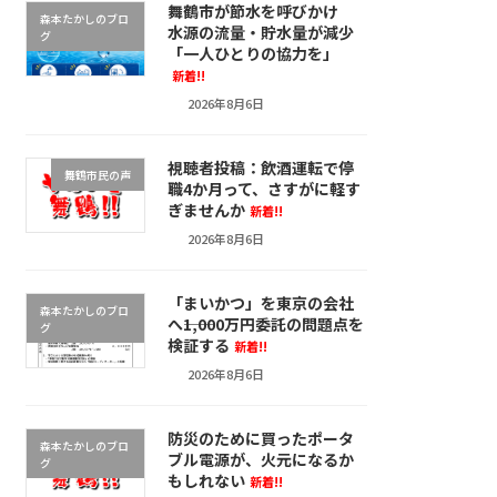
舞鶴市が節水を呼びかけ
森本たかしのブロ
水源の流量・貯水量が減少
グ
「一人ひとりの協力を」
新着!!
2026年8月6日
視聴者投稿：飲酒運転で停
舞鶴市民の声
職4か月って、さすがに軽す
ぎませんか
新着!!
2026年8月6日
「まいかつ」を東京の会社
森本たかしのブロ
へ――1,000万円委託の問題点を
グ
検証する
新着!!
2026年8月6日
防災のために買ったポータ
森本たかしのブロ
ブル電源が、火元になるか
グ
もしれない
新着!!