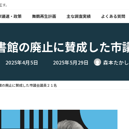
正す。
年市議選・政策
舞鶴再生計画
主な調査実績
よくある質問
書館の廃止に賛成した市
最
2025年4月5日
2025年5月29日
森本たかし
終
更
新
日
時
館の廃止に賛成した市議会議員２１名
: