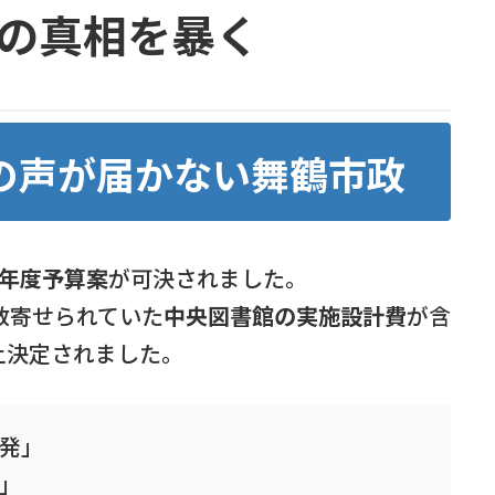
”の真相を暴く
民の声が届かない舞鶴市政
7年度予算案
が可決されました。
数寄せられていた
中央図書館の実施設計費
が含
上決定されました。
発」
」