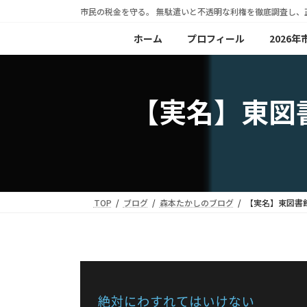
コ
ナ
市民の税金を守る。 無駄遣いと不透明な利権を徹底調査し、
ン
ビ
ホーム
プロフィール
2026
テ
ゲ
ン
ー
ツ
シ
【実名】東図
へ
ョ
ス
ン
キ
に
ッ
移
プ
動
TOP
ブログ
森本たかしのブログ
【実名】東図書