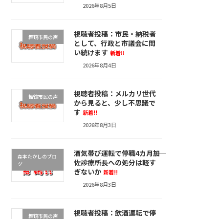
2026年8月5日
視聴者投稿：市民・納税者
舞鶴市民の声
として、行政と市議会に問
い続けます
新着!!
2026年8月4日
視聴者投稿：メルカリ世代
舞鶴市民の声
から見ると、少し不思議で
す
新着!!
2026年8月3日
酒気帯び運転で停職4カ月――加
森本たかしのブロ
佐診療所長への処分は軽す
グ
ぎないか
新着!!
2026年8月3日
視聴者投稿：飲酒運転で停
舞鶴市民の声