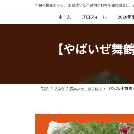
コ
ナ
市民の税金を守る。 無駄遣いと不透明な利権を徹底調査し、
ン
ビ
ホーム
プロフィール
2026
テ
ゲ
ン
ー
ツ
シ
【やばいぜ舞
へ
ョ
ス
ン
キ
に
ッ
移
プ
動
TOP
ブログ
森本たかしのブログ
【やばいぜ舞鶴