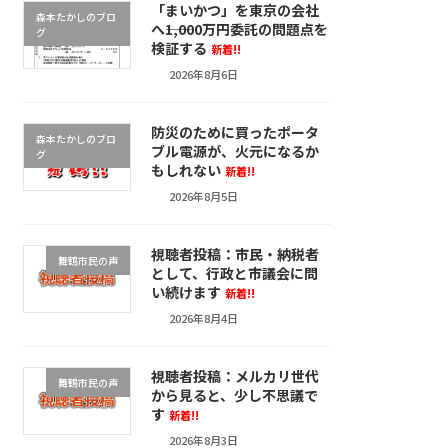
「まいかつ」を東京の会社
森本たかしのブロ
へ――1,000万円委託の問題点を
グ
検証する
新着!!
2026年8月6日
防災のために買ったポータ
森本たかしのブロ
ブル電源が、火元になるか
グ
もしれない
新着!!
2026年8月5日
視聴者投稿：市民・納税者
舞鶴市民の声
として、行政と市議会に問
い続けます
新着!!
2026年8月4日
視聴者投稿：メルカリ世代
舞鶴市民の声
から見ると、少し不思議で
す
新着!!
2026年8月3日