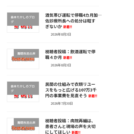
酒気帯び運転で停職4カ月――加
森本たかしのブロ
佐診療所長への処分は軽す
グ
ぎないか
新着!!
2026年8月3日
視聴者投稿：飲酒運転で停
舞鶴市民の声
職４か月
新着!!
2026年8月3日
民間の仕組みで衣類リユー
森本たかしのブロ
スをもっと広げる――107万3千
グ
円の事業費を見直そう
新着!!
2026年7月30日
視聴者投稿：病院再編は、
舞鶴市民の声
患者さんと現場の声を大切
にしてほしい
新着!!