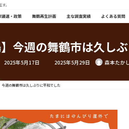
正す。
年市議選・政策
舞鶴再生計画
主な調査実績
よくある質問
鶴】今週の舞鶴市は久しぶ
最
2025年5月17日
2025年5月29日
森本たか
終
更
新
日
時
】今週の舞鶴市は久しぶりに平和でした
: