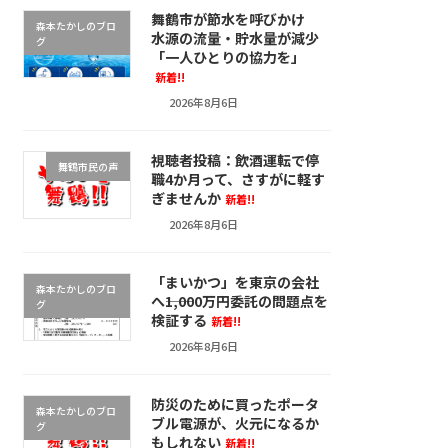
舞鶴市が節水を呼びかけ
森本たかしのブロ
水源の流量・貯水量が減少
グ
「一人ひとりの協力を」
新着!!
2026年8月6日
視聴者投稿：飲酒運転で停
舞鶴市民の声
職4か月って、さすがに軽す
ぎませんか
新着!!
2026年8月6日
「まいかつ」を東京の会社
森本たかしのブロ
へ――1,000万円委託の問題点を
グ
検証する
新着!!
2026年8月6日
防災のために買ったポータ
森本たかしのブロ
ブル電源が、火元になるか
グ
もしれない
新着!!