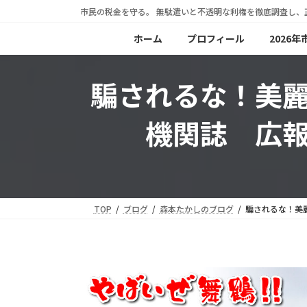
コ
ナ
市民の税金を守る。 無駄遣いと不透明な利権を徹底調査し、
ン
ビ
ホーム
プロフィール
2026
テ
ゲ
ン
ー
騙されるな！美
ツ
シ
へ
ョ
機関誌 広
ス
ン
キ
に
ッ
移
プ
動
TOP
ブログ
森本たかしのブログ
騙されるな！美