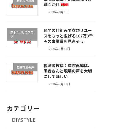
舞鶴市民の声
職４か月
新着!!
2026年8月3日
民間の仕組みで衣類リユー
森本たかしのブロ
スをもっと広げる――107万3千
グ
円の事業費を見直そう
2026年7月30日
視聴者投稿：病院再編は、
舞鶴市民の声
患者さんと現場の声を大切
にしてほしい
2026年7月30日
カテゴリー
DIYSTYLE