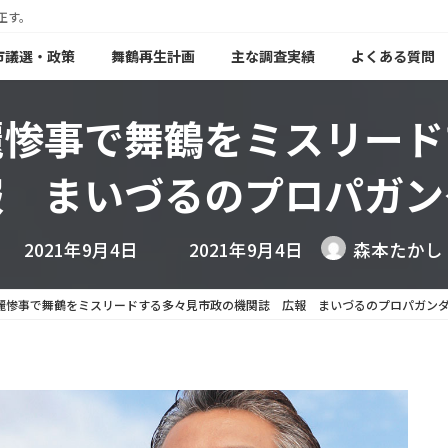
正す。
年市議選・政策
舞鶴再生計画
主な調査実績
よくある質問
麗惨事で舞鶴をミスリード
報 まいづるのプロパガン
最
2021年9月4日
2021年9月4日
森本たかし
終
更
新
麗惨事で舞鶴をミスリードする多々見市政の機関誌 広報 まいづるのプロパガン
日
時
: