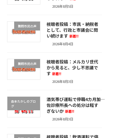
2026年8月5日
視聴者投稿：市民・納税者
舞鶴市民の声
として、行政と市議会に問
い続けます
新着!!
2026年8月4日
視聴者投稿：メルカリ世代
舞鶴市民の声
から見ると、少し不思議で
す
新着!!
2026年8月3日
酒気帯び運転で停職4カ月――加
森本たかしのブロ
佐診療所長への処分は軽す
グ
ぎないか
新着!!
2026年8月3日
視聴者投稿：飲酒運転で停