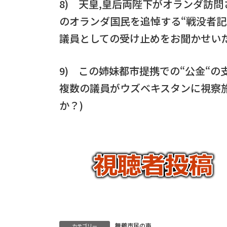
8) 天皇,皇后両陛下がオランダ訪
のオランダ国民を追悼する“戦没者記
議員としての受け止めをお聞かせい
9) この姉妹都市提携での“公金“
複数の議員がウズベキスタンに視察
か？)
舞鶴市民の声
カテゴリー