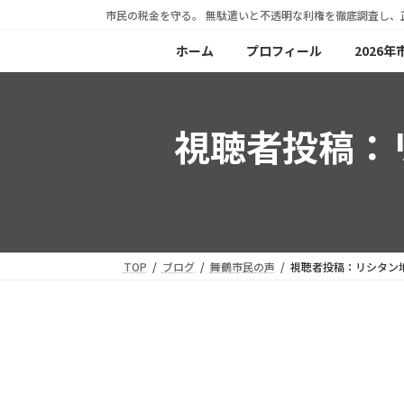
コ
ナ
市民の税金を守る。 無駄遣いと不透明な利権を徹底調査し、
ン
ビ
ホーム
プロフィール
2026
テ
ゲ
ン
ー
ツ
シ
視聴者投稿：
へ
ョ
ス
ン
キ
に
ッ
移
プ
動
TOP
ブログ
舞鶴市民の声
視聴者投稿：リシタン