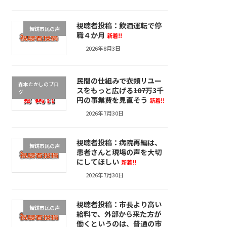
視聴者投稿：飲酒運転で停
舞鶴市民の声
職４か月
新着!!
2026年8月3日
民間の仕組みで衣類リユー
森本たかしのブロ
スをもっと広げる――107万3千
グ
円の事業費を見直そう
新着!!
2026年7月30日
視聴者投稿：病院再編は、
舞鶴市民の声
患者さんと現場の声を大切
にしてほしい
新着!!
2026年7月30日
視聴者投稿：市長より高い
舞鶴市民の声
給料で、外部から来た方が
働くというのは、普通の市