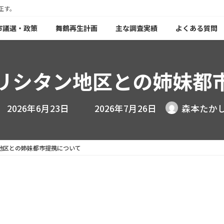
正す。
年市議選・政策
舞鶴再生計画
主な調査実績
よくある質問
リシタン地区との姉妹都
最
2026年6月23日
2026年7月26日
森本たか
終
更
新
日
時
地区との姉妹都市提携について
: