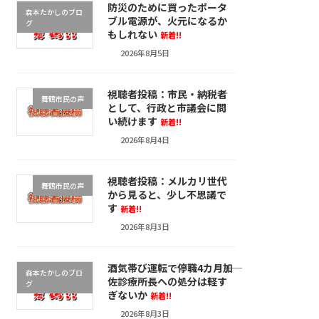
防災のために買ったポータ
森本たかしのブロ
ブル電源が、火元になるか
グ
もしれない
新着!!
2026年8月5日
視聴者投稿：市民・納税者
舞鶴市民の声
として、行政と市議会に問
い続けます
新着!!
2026年8月4日
視聴者投稿：メルカリ世代
舞鶴市民の声
から見ると、少し不思議で
す
新着!!
2026年8月3日
酒気帯び運転で停職4カ月――加
森本たかしのブロ
佐診療所長への処分は軽す
グ
ぎないか
新着!!
2026年8月3日