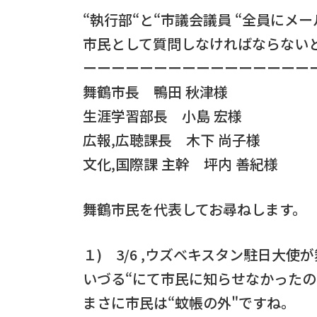
“執行部“と“市議会議員 “全員にメ
市民として質問しなければならな
ーーーーーーーーーーーーーーー
舞鶴市長 鴨田 秋津様
生涯学習部長 小島 宏様
広報,広聴課長 木下 尚子様
文化,国際課 主幹 坪内 善紀様
舞鶴市民を代表してお尋ねします。
１) 3/6 ,ウズベキスタン駐日大
いづる“にて市民に知らせなかった
まさに市民は“蚊帳の外"ですね。